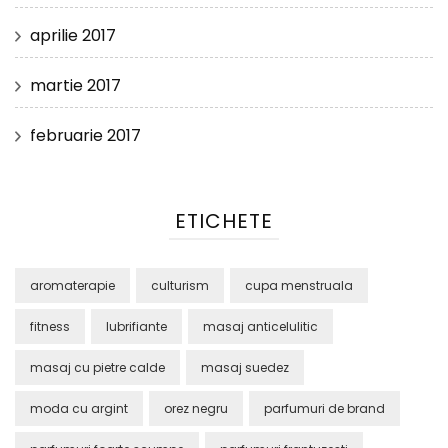
aprilie 2017
martie 2017
februarie 2017
ETICHETE
aromaterapie
culturism
cupa menstruala
fitness
lubrifiante
masaj anticelulitic
masaj cu pietre calde
masaj suedez
moda cu argint
orez negru
parfumuri de brand