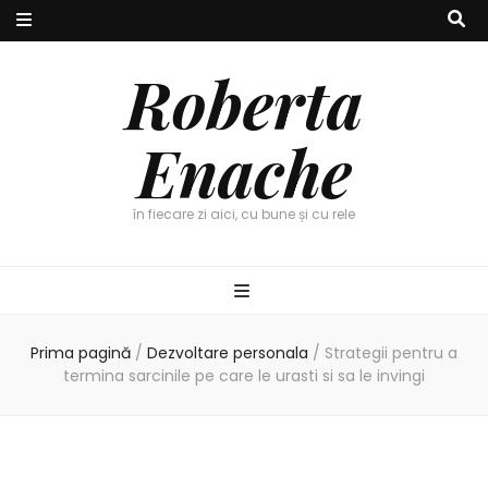
Roberta
Enache
în fiecare zi aici, cu bune și cu rele
Prima pagină
/
Dezvoltare personala
/
Strategii pentru a
termina sarcinile pe care le urasti si sa le invingi