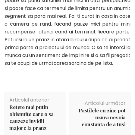
poate sa puna sarcinile mai mici in alta perspectiva
si poate face ca termenul de limita pentru un anumit
segment sa para mai real. Fa-ti curat in casa in cate
o camera pe rand, facand pauze mici pentru mini
recompense atunci cand ai terminat fiecare parte.
Poti iesi la un pranz in afara biroului dupa ce ai predat
prima parte a proiectului de munca. O sa te intorci la
munca cu un sentiment de implinire si o sa fii pregatit
sa te ocupi de urmatoarea sarcina de pe lista.
Navigare
Articolul anterior
în
Articolul următor
Retete mai putin
articole
Pastilele cu zinc pot
obisnuite care o sa
usura nevoia
cauzeze invidii
constanta de a tusi
majore la pranz