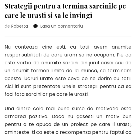
Strategii pentru a termina sarcinile pe
care le urasti si sa le invingi
la
de
Roberta
Lasă un comentariu
Strategii
pentru
a
Nu conteaza cine esti, cu totii avem anumite
termina
responsabilitati de care uram sa ne ocupam. Fie ca
sarcinile
este vorba de anumite sarcini din jurul casei sau de
pe
un anumit termen limita de la munca, sa terminam
care
le
aceste lucruri urate este ceva ce ne dorim cu totii.
urasti
Aici iti sunt prezentate unele strategii pentru ca sa
si
faci fata sarcinilor pe care le urasti.
sa
le
Una dintre cele mai bune surse de motivatie este
invingi
armarea pozitiva. Daca nu gasesti un motiv bun
pentru a te apuca de un proiect pe care il urasti,
aminteste-ti ca este o recompensa pentru faptul ca